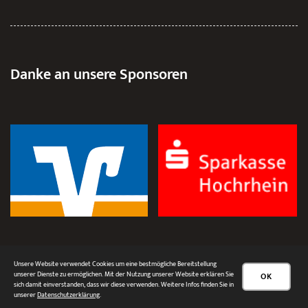
Danke an unsere Sponsoren
Unsere Website verwendet Cookies um eine bestmögliche Bereitstellung
unserer Dienste zu ermöglichen. Mit der Nutzung unserer Website erklären Sie
OK
sich damit einverstanden, dass wir diese verwenden. Weitere Infos finden Sie in
unserer
Datenschutzerklärung
.
Impressum
|
Datenschutzerklärung