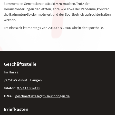
kommenden Generationen attraktiv zu machen. Trotz der
Herausforderungen der letzten Jahre, wie etwa der Pandemie, konnten
die Badminton-Spieler motiviert und der Sportbetrieb aufrechterhalten
werden.
Trainineszeit ist montags von 20:00 bis 22:00 Uhr in der Sporthalle.
Geschäftsstelle
Im Hasli 2
79761 Waldshut - Tiengen
Telefon:
07741 / 809418
E-Mail:
geschaeftsstelle@tv-lauchringen.de
Briefkasten