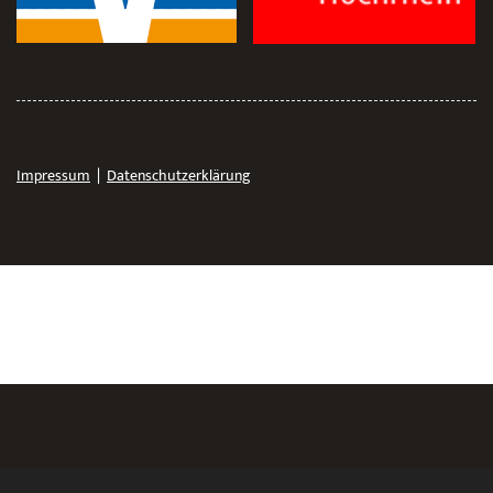
Impressum
|
Datenschutzerklärung
© 2026 - Turnverein Lauchringen 1925 e.V.​